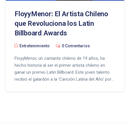
FloyyMenor: El Artista Chileno
que Revoluciona los Latin
Billboard Awards
Entretenimiento
0 Comentarios
FloyyMenor, un cantante chileno de 19 años, ha
hecho historia al ser el primer artista chileno en
ganar un premio Latin Billboard. Este joven talento
recibió el galardón a la 'Canción Latina del Año' por
su éxito 'Gata Only', marcando un hito en la historia
musical de Chile al ser el primer reconocimiento de
este tipo en 66 años. Su triunfo resalta el impacto
de su música en la escena latina.