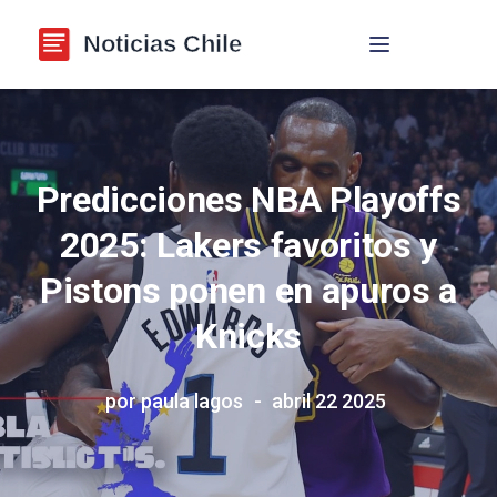
Navegación de p
Predicciones NBA Playoffs
2025: Lakers favoritos y
Pistons ponen en apuros a
Knicks
por paula lagos
abril 22 2025