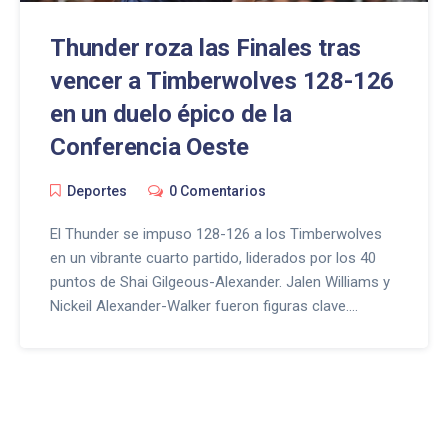
Thunder roza las Finales tras
vencer a Timberwolves 128-126
en un duelo épico de la
Conferencia Oeste
Deportes
0 Comentarios
El Thunder se impuso 128-126 a los Timberwolves
en un vibrante cuarto partido, liderados por los 40
puntos de Shai Gilgeous-Alexander. Jalen Williams y
Nickeil Alexander-Walker fueron figuras clave.
Oklahoma City pone la serie 3-1 y acaricia el pase a
las Finales, mientras Minnesota se juega la vida en el
próximo encuentro.